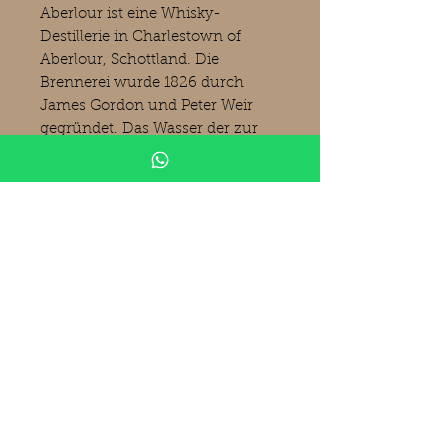
Aberlour ist eine Whisky-
Destillerie in Charlestown of
Aberlour, Schottland. Die
Brennerei wurde 1826 durch
James Gordon und Peter Weir
gegründet. Das Wasser der zur
Region Speyside gehörenden
Brennerei stammt aus den
Quellen am Ben Rinnes. Die
aktuellen Eigentümer ist die
Chivas Brothers Ltd. die zu
Pernod Ricard, Frankreich
gehören. (Bilder Kirsch
Spirituosen)
Produktinformationen
Aberlour
A'Bunadh Edition N°1
Sherry Cask Collection