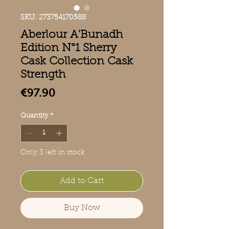
SKU: 273754170588
Aberlour A'Bunadh
Edition N°1 Sherry
Cask Collection Cask
Strength
Price
€97.90
Quantity
*
Only 3 left in stock
Add to Cart
Buy Now