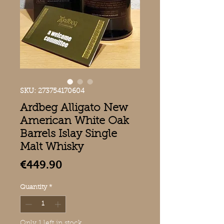
SKU: 273754170604
Ardbeg Alligato New
American White Oak
Barrels Islay Single
Malt Whisky
Price
€449.90
Quantity
*
Only 1 left in stock