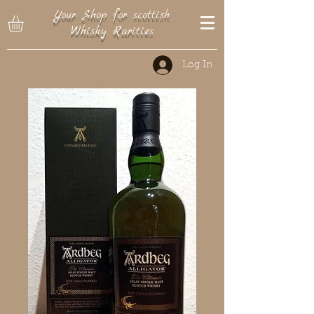
Your Shop for scottish
Whisky Rarities
Log In