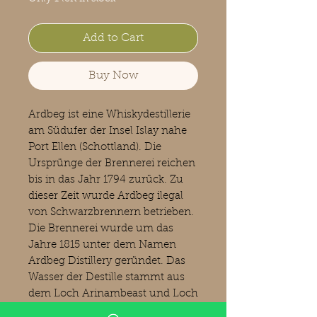
Add to Cart
Buy Now
Ardbeg ist eine Whiskydestillerie
am Südufer der Insel Islay nahe
Port Ellen (Schottland). Die
Ursprünge der Brennerei reichen
bis in das Jahr 1794 zurück. Zu
dieser Zeit wurde Ardbeg ilegal
von Schwarzbrennern betrieben.
Die Brennerei wurde um das
Jahre 1815 unter dem Namen
Ardbeg Distillery geründet. Das
Wasser der Destille stammt aus
dem Loch Arinambeast und Loch
Uigeadail.