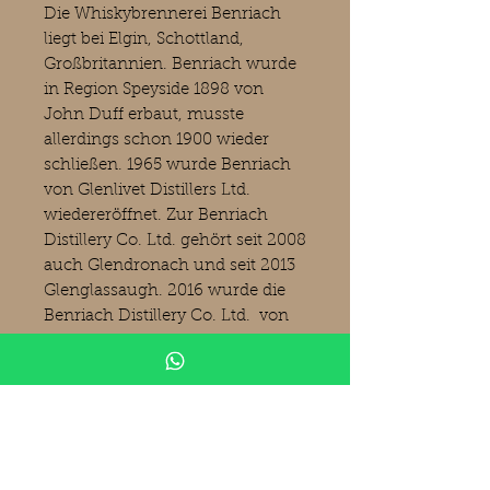
Die Whiskybrennerei Benriach
liegt bei Elgin, Schottland,
Großbritannien. Benriach wurde
in Region Speyside 1898 von
John Duff erbaut, musste
allerdings schon 1900 wieder
schließen. 1965 wurde Benriach
von Glenlivet Distillers Ltd.
wiedereröffnet. Zur Benriach
Distillery Co. Ltd. gehört seit 2008
auch Glendronach und seit 2013
Glenglassaugh. 2016 wurde die
Benriach Distillery Co. Ltd. von
dem US-amerikanischen
Konzern Brown-Forman
übernommen. Benriach
produziert peated und unpeated
Whiskys, oftmals mit tollen
Nachreifungen in besonderen