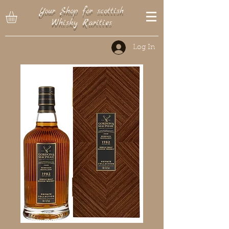
Your Shop for scottish
Whisky Rarities
Log In