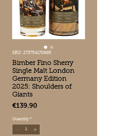
SKU: 273754170685
Bimber Fino Sherry
Single Malt London
Germany Edition
2025: Shoulders of
Giants
Price
€139.90
Quantity
*