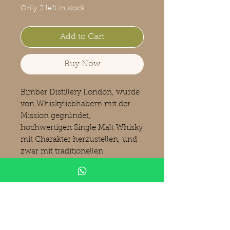
Only 2 left in stock
Add to Cart
Buy Now
Bimber Distillery London, wurde
von Whiskyliebhabern mit der
Mission gegründet,
hochwertigen Single Malt Whisky
mit Charakter herzustellen, und
zwar mit traditionellen
Methoden, die heute nur noch
selten anzutreffen sind. Der
handwerklicher Ansatz zur
Whiskyherstellung verbindet
traditionelle Methoden,
Fachwissen und ein absolutes