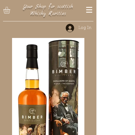
Your Shop for scottish
Whisky Rarities
Log In