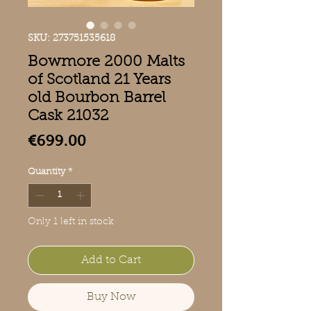
SKU: 273751535618
Bowmore 2000 Malts
of Scotland 21 Years
old Bourbon Barrel
Cask 21032
Price
€699.00
Quantity
*
Only 1 left in stock
Add to Cart
Buy Now