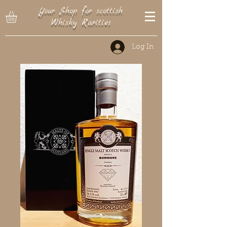
Your Shop for scottish
Whisky Rarities
Log In