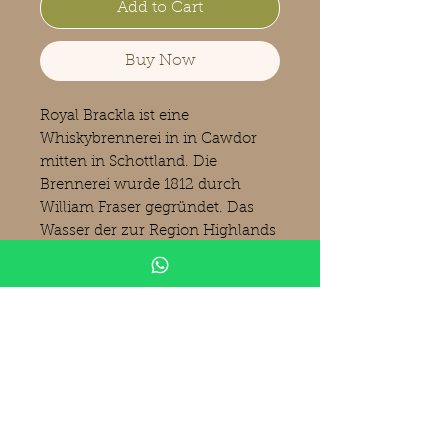
Add to Cart
Buy Now
Royal Brackla ist eine
Whiskybrennerei in in Cawdor
mitten in Schottland. Die
Brennerei wurde 1812 durch
William Fraser gegründet. Das
Wasser der zur Region Highlands
gehörenden Destillerie kommt
aus dem Cowdor Burn. Die
Brennerei darf seit 1835 Royal im
Namen tragen. Die Destillerie
wurde 1970 von zwei auf vier
Brennblasen erweitert. Heute
wird die Whiskybrennerei von der
Bacardi-Tochter John Dewar &
Sons betrieben. (Bilder: Kirsch