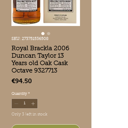
SKU: 273751536508
Royal Brackla 2006
Duncan Taylor 13
Years old Oak Cask
Octave 9327713
Price
€94.50
Quantity
*
Only 3 left in stock