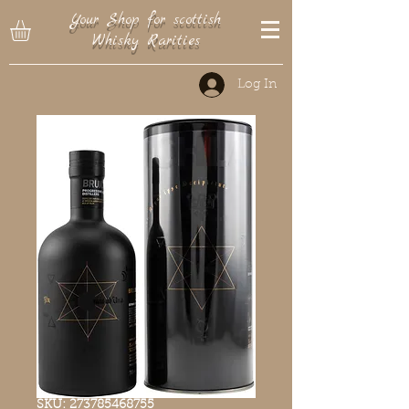
Your Shop for scottish
Whisky Rarities
Log In
SKU: 273785468755