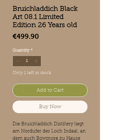
Bruichladdich Black
Art 08.1 Limited
Edition 26 Years old
Price
€499.90
Quantity
*
Only 1 left in stock
Add to Cart
Buy Now
Die Bruichladdich Distillery liegt
am Nordufer des Loch Indaal, an
dem auch Bowmore zu Hause