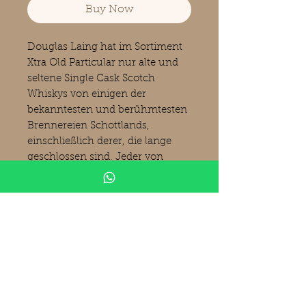
Buy Now
Douglas Laing hat im
Sortiment
Xtra Old Particular nur alte und
seltene Single Cask Scotch
Whiskys von einigen der
bekanntesten und berühmtesten
Brennereien Schottlands,
einschließlich derer, die lange
geschlossen sind.
Jeder von
ihnen ist ein Wunder, XOP wird
in Natural Cask Strength
abgefüllt, außergewöhnlich alt
und wahrhaft spektakulär!
Produktinformationen
Bunnahabhain 1988
Douglas Laing
Tasting Notes
XOP - Xtra Old Particular