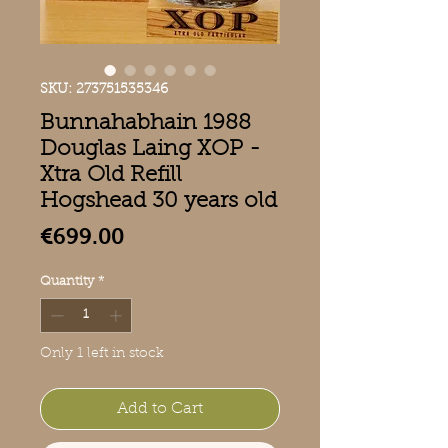
SKU: 273751535346
Bunnahabhain 1988
Douglas Laing XOP -
Xtra Old Refill
Hogshead 30 years old
Price
€699.00
Quantity
*
Only 1 left in stock
Add to Cart