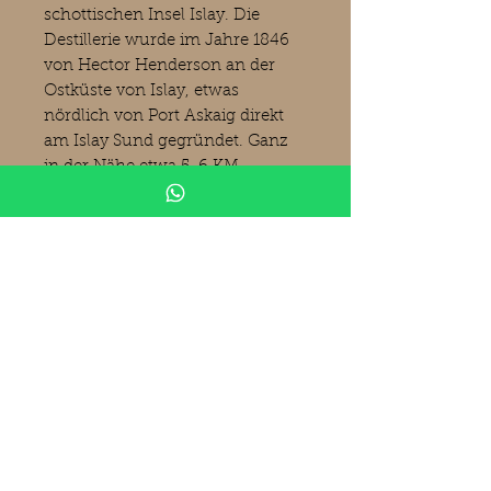
schottischen Insel Islay. Die
Destillerie wurde im Jahre 1846
von Hector Henderson an der
Ostküste von Islay, etwas
nördlich von Port Askaig direkt
am Islay Sund gegründet. Ganz
in der Nähe etwa 5-6 KM
nördlich befindet sich die
Bunnahabhain Destillerie. Immer
wieder im Laufe der Zeit wurde
eine Ruhepause eingelegt bis die
Anzahl der Brennblasen von zwei
auf sechs erhöht wurde. Die
Destillerie gehört heute zu
Diageo plc.
Produktinformationen
Caol Ila
2010