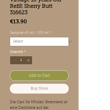
Vintage 10 years old
Refill Sherry Butt
316623
Price
€13.90
Samples 40 ml / 100 ml
*
Quantity
*
Add to Cart
Buy Now
Die Caol Ila Whisky-Brennerei ist
eine Destillerie auf der