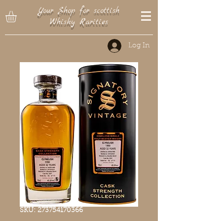
Your Shop for scottish
Whisky Rarities
Log In
SKU: 273754170366