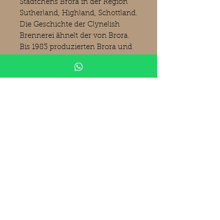
Städtchens Brora in der Region
Sutherland, Highland, Schottland.
Die Geschichte der Clynelish
Brennerei ähnelt der von Brora.
Bis 1983 produzierten Brora und
Clynelish Seite an Seite, doch
1983 folgte dann die endgültige
Schließung von Brora. Die
Clynelish Distillery wurde 1998
an Diageo verkauft. Die
Standardabfüllung Clynelish 14
Jahre wurde in die Classic Malts
Selection aufgenommen.
Produktinformationen
Clynelish
1990
Signatory Vintage
Vintage 04.05.1990
Bottled 24.10.2022
© 2019 Whisky-Raritäten Andermann