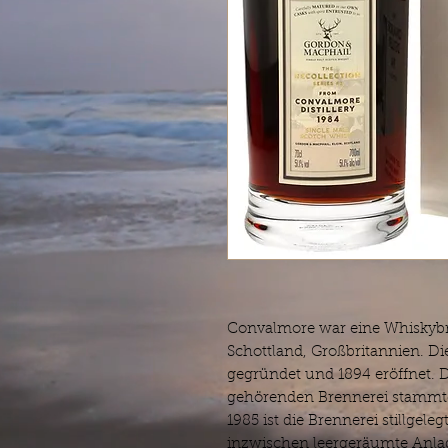
Convalmore war eine Whiskybre
Schottland, Großbritannien. D
gegründet und 1894 eröffnet. 
gehörenden Brennerei stammte 
1985 ist die Brennerei stillgele
inzwischen leergeräumte Anlag