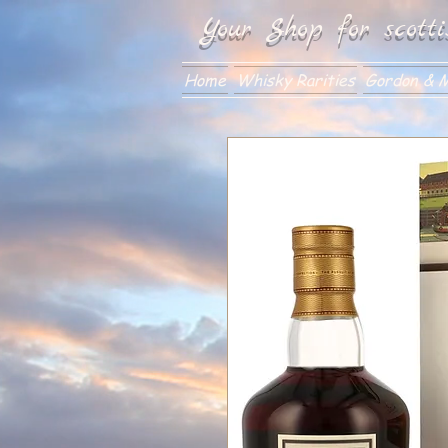
Your Shop for scotti
Home
Whisky Rarities
Gordon & M