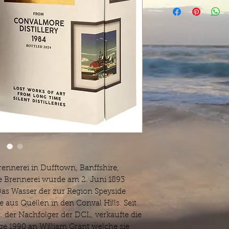
Convalmore 1984 
Gordon & MacPhail
The Recollection Se
Vintage 1984
Bottled 2024
39 Years old
Cask 1733
Refill Sherry Hogsh
Number of bottles 1
51.1% / 0,7L
Inhalt:
0.7 Liter (3.8
*Lieferzeit 4-7 Tage
nnerei in Dufftown, Banffshire,
ie Brennerei wurde am 2. Juni 1893
Das Wasser der zur Region Speyside
aus Quellen in den Conval Hills. Seit
gt. der Nachfolger der DCL, verkaufte die
e 1990 an William Grant welche sie