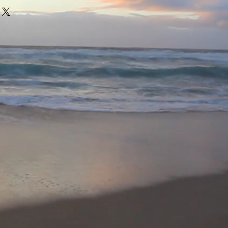
GM
ries #3
ead
08
42,85€ / 1 Liter) inkl. MwSt.