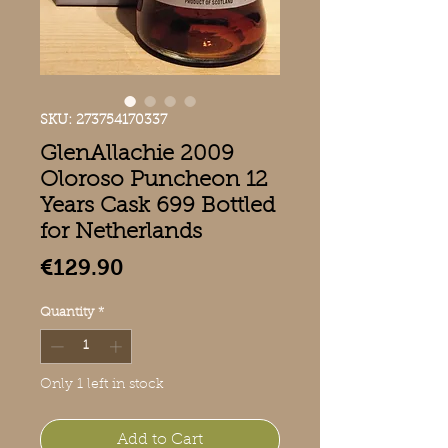
SKU: 273754170337
GlenAllachie 2009
Oloroso Puncheon 12
Years Cask 699 Bottled
for Netherlands
Price
€129.90
Quantity
*
Only 1 left in stock
Add to Cart