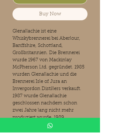
Buy Now
Glenallachie ist eine
Whiskybrennerei bei Aberlour,
Banffshire, Schottland,
Großbritannien. Die Brennerei
wurde 1967 von Mackinlay
McPherson Ltd. gegründet. 1985
wurden Glenallachie und die
Brennerei Isle of Jura an
Invergordon Distillers verkauft.
1987 wurde Glenallachie
geschlossen nachdem schon
zwei Jahre lang nicht mehr
produziert wurde. 1989
übernahmen Campbell Distillers
(Pernod Ricard) die Brennerei,
erhöhten die Anzahl der