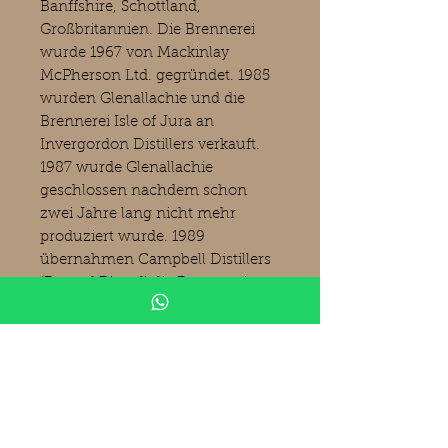
Banffshire, Schottland,
Großbritannien. Die Brennerei
wurde 1967 von Mackinlay
McPherson Ltd. gegründet. 1985
wurden Glenallachie und die
Brennerei Isle of Jura an
Invergordon Distillers verkauft.
1987 wurde Glenallachie
geschlossen nachdem schon
zwei Jahre lang nicht mehr
produziert wurde. 1989
übernahmen Campbell Distillers
(Pernod Ricard) die Brennerei,
erhöhten die Anzahl der
Brennblasen von zwei auf vier
und nahmen die Produktion
wieder auf. Im Jahr 2017 wurde
die Brennerei von Chivas
Brothers (Pernod Ricard) an ein
Konsortium rund um Billy Walker