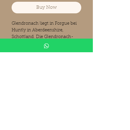
Buy Now
Glendronach liegt in Forgue bei
Huntly in Aberdeenshire,
Schottland. Die Glendronach-
Destillerie wurde bereits im Jahre
1826 von James Allardes als
Glendronach Distillery Co.
gegründet. Im April 2016 wurde
Glendronach zusammen mit
Benriach an Brown-Forman
(USA) verkauft, denen unter
anderem Jack Daniel's gehören.
Produktinformationen
Glendronach
1993
Cask Bottling