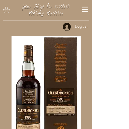
Your Shop for scottish
Whisky Rarities
Log In