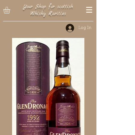
Your Shop for scottish
Whisky Rarities
Log In