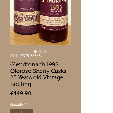
SKU: 273751535654
Glendronach 1992
Oloroso Sherry Casks
25 Years old Vintage
Bottling
Price
€449.90
Quantity
*