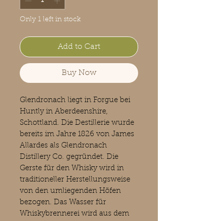
Only 1 left in stock
Add to Cart
Buy Now
Glendronach liegt in Forgue bei
Huntly in Aberdeenshire,
Schottland. Die Destillerie wurde
bereits im Jahre 1826 von James
Allardes als Glendronach
Distillery Co. gegründet. Die
Gerste für den Whisky wird in
traditioneller Herstellungsweise
von den umliegenden Höfen
bezogen. Das Wasser für
Whiskybrennerei wird aus dem