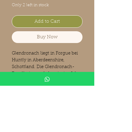
Only 2 left in stock
Add to Cart
Buy Now
Glendronach liegt in Forgue bei
Huntly in Aberdeenshire,
Schottland. Die Glendronach-
Destillerie wurde bereits im Jahre
1826 von James Allardes als
Glendronach Distillery Co.
gegründet. Im April 2016 wurde
Glendronach zusammen mit
Benriach an Brown-Forman
(USA) verkauft, denen unter
anderem Jack Daniel's gehören.