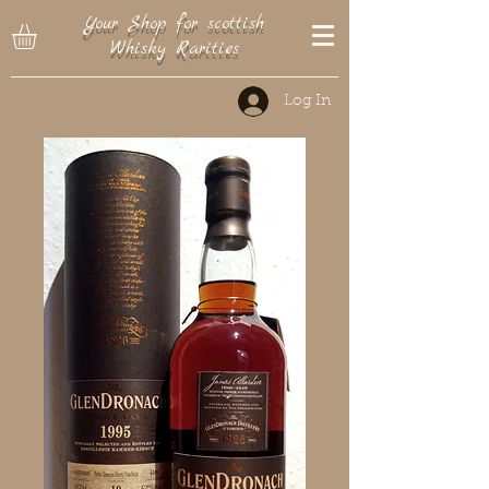
Your Shop for scottish
Whisky Rarities
Log In