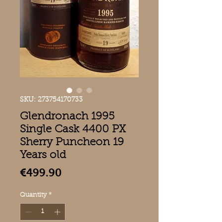
SKU: 273754170733
Glendronach 1995
Single Cask 4400 PX
Sherry Puncheon 19
Years old
Price
€499.90
Quantity
*