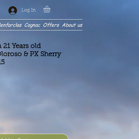
Log In
enfarclas
Cognac
Offers
About us
21 Years old
loroso & PX Sherry
15
e