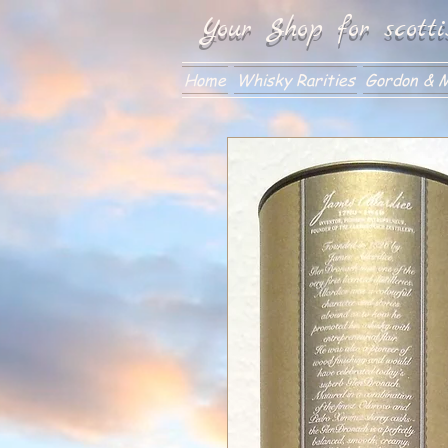
Your Shop for scotti
Home
Whisky Rarities
Gordon & M