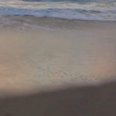
g, schwer und mundfüllend,
chalen,
sehr trocken, voll von
z, dominant und fordernd. Ein
ner Single Malt - toller