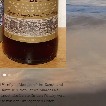
Abgang: Extrem lan
kandierte Orangens
Eiche und altem Hol
dunkler, wunderschö
Glendronach!
91 Tastingpunkte!
i Huntly in Aberdeenshire, Schottland.
m Jahre 1826 von James Allardes als
ründet. Die Gerste für den Whisky wird
sweise von den umliegenden Höfen