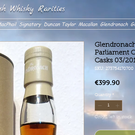
sh Whisky Rarities
acPhail
Signatory
Duncan Taylor
Macallan
Glendronach
Gl
Glendronach 
Parliament O
Casks 03/20
SKU: 273754170700
Pric
€399.90
Quantity
*
Only 1 left in stock