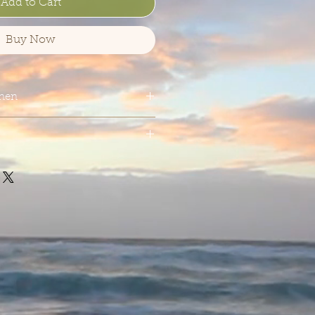
Add to Cart
Buy Now
onen
ment
, subtile Sherryaromen, Orangen,
ménez Sherry Casks
ch Nelke. Kirschmarmelade.
cker, helle Rosinen und
staromen wie von gebrannten
,00€ * / 1 Liter) inkl. MwSt.
d extrem komplex.
, Kirschmarmelade und frische
 , voll, eine tiefe Fruchtigkeit,
rd lieblicher und dazu kommt
de, die schmeichelt dem Gaumen