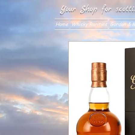
Your Shop for scotti
Home
Whisky Rarities
Gordon & M