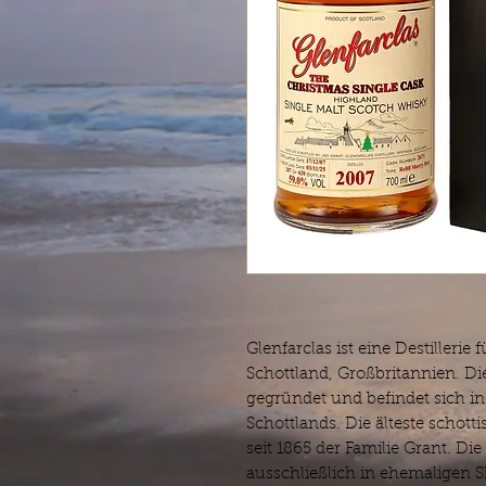
Glenfarclas ist eine Destillerie
Schottland, Großbritannien. Di
gegründet und befindet sich in
Schottlands. Die älteste schott
seit 1865 der Familie Grant. Di
ausschließlich in ehemaligen Sh