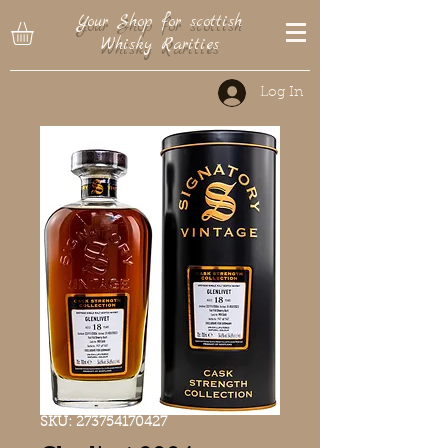
Your Shop for scottish
Whisky Rarities
Log In
SKU: 273754170427