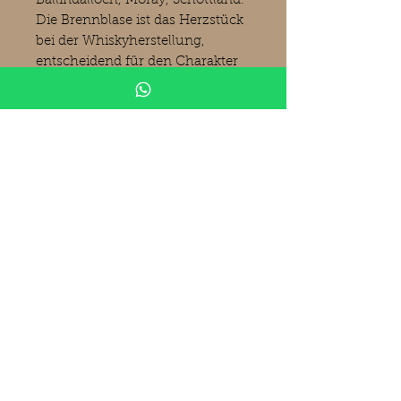
Ballindalloch, Moray, Schottland.
Die Brennblase ist das Herzstück
bei der Whiskyherstellung,
entscheidend für den Charakter
des Whiskys ist dabei die Form.
Die vom Gründer George Smith
entworfene Laternenform wird
heute noch für die Herstellung
dieses Whiskys verwendet. Die
Brennerei wurde 2001 an Pernod
Ricard verkauft.
Produktinformationen
Glenlivet 2004
Signatory Vintage
Vintage 22.11.2004
Bottled 31.03.2023
© 2019 Whisky-Raritäten Andermann
Whiskyhandel@gmx.de
18 years old
1st Fill Ex-Sherry Butt