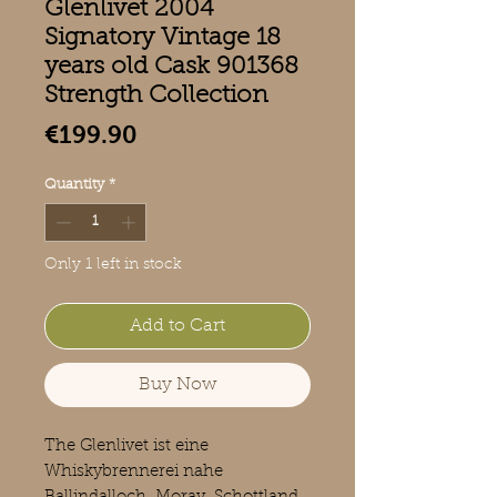
Glenlivet 2004
Signatory Vintage 18
years old Cask 901368
Strength Collection
Price
€199.90
Quantity
*
Only 1 left in stock
Add to Cart
Buy Now
The Glenlivet ist eine
Whiskybrennerei nahe