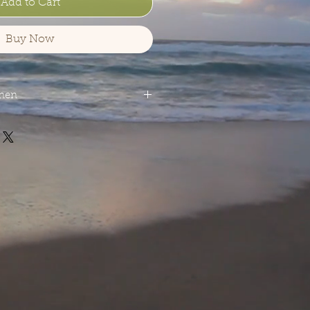
Add to Cart
Buy Now
onen
t
646
28 € * / 1 Liter) inkl. MwSt.