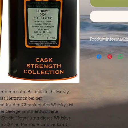
Produktinformati
Glenlivet
2006
Signatory Vintage
Vintage 17.10.2006
Bottled 27.07.2021
14 years old
1st Fill Ex-Sherry But
Cask 900997
rennerei nahe Ballindalloch, Moray,
Number of Bottles 
61,7% / 0,7L
das Herzstück bei der
d für den Charakter des Whiskys ist
Inhalt:
0.7 Liter (171,
der George Smith entworfene
für die Herstellung dieses Whiskys
e 2001 an Pernod Ricard verkauft.