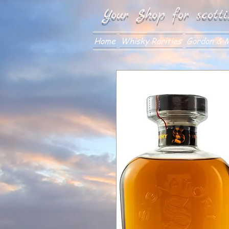
Your Shop for scotti
Home
Whisky Rarities
Gordon & M