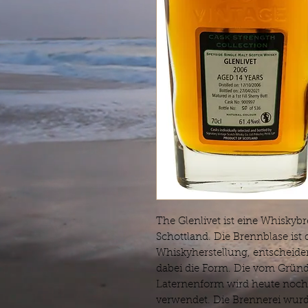
The Glenlivet ist eine Whiskyb
Schottland. Die Brennblase ist 
Whiskyherstellung, entscheiden
dabei die Form. Die vom Grün
Laternenform wird heute noch 
verwendet. Die Brennerei wurd