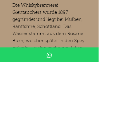
Die Whiskybrennerei
Glentauchers wurde 1897
gegründet und liegt bei Mulben,
Banffshire, Schottland. Das
Wasser stammt aus dem Rosarie
Burn, welcher später in den Spey
mündet. In den sechziger Jahre
fand eine Modernisierung statt,
bei der ein neues Brenngebäude
errichtet wurde und vier weitere
Brennblasen hinzugefügt
wurden. Die Brennerei gehört
heute zum Pernod-Ricard-
Konzern. (Bilder Kirsch
Spirituosen)
Produktinformationen
Glentauchers
1995