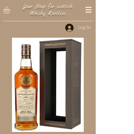
Your Shop for scottish
Whisky Rarities
Log In