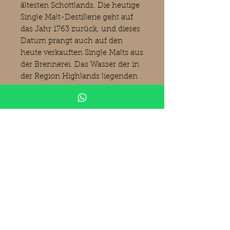
ältesten Schottlands. Die heutige
Single Malt-Destillerie geht auf
das Jahr 1763 zurück, und dieses
Datum prangt auch auf den
heute verkauften Single Malts aus
der Brennerei. Das Wasser der in
der Region Highlands liegenden
Brennerei stammt aus dem Loch
Turret. Das verwendete Malz
kommt aus der Mälzerei der
Tamdhu-Destillerie. Im
Dezember 2018 wurde bekannt,
dass die Edrington Group die
Brennerei an die Lalique Group
SA verkauft hat.
(Bilder Kirsch
Spirituosen)
Produktinformationen