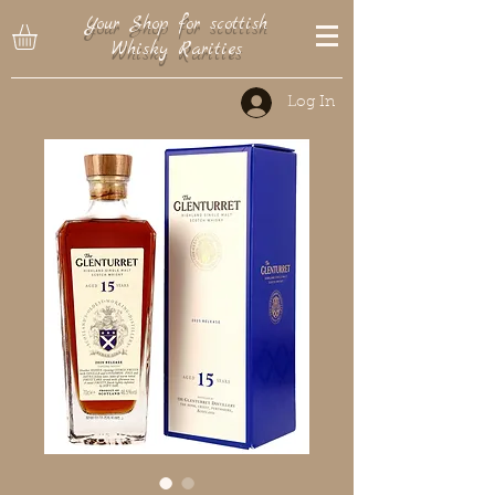
Your Shop for scottish
Whisky Rarities
Log In