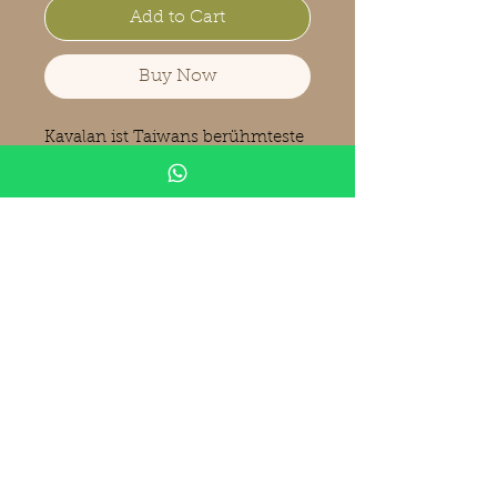
Add to Cart
Buy Now
Kavalan ist Taiwans berühmteste
Whiskybrennerei und mit eine
der am häufigsten
ausgezeichneten Whisky-Marke
der Welt. Die Kavalan Distillery ist
im Besitz der King Car Group und
befindet sich in der Gemeinde
Yuanshan, Landkreis Yilan,
Taiwan.
Produktinformationen
Kavalan
Selection
Vintage 05.03.2014