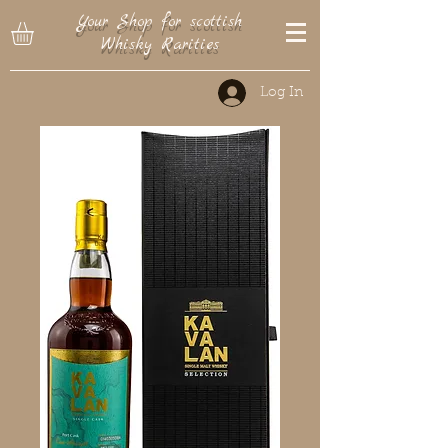
Your Shop for scottish
Whisky Rarities
Log In