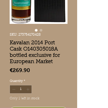
SKU: 273754170428
Kavalan 2014 Port
Cask O140305018A
bottled exclusive for
European Market
Price
€269.90
Quantity
*
Only 1 left in stock