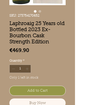
SKU: 273754170652
Laphroaig 25 Years old
Bottled 2023 Ex-
Bourbon Cask
Strength Edition
Price
€469.90
Quantity
*
Only 1 left in stock
Add to Cart
Buy Now