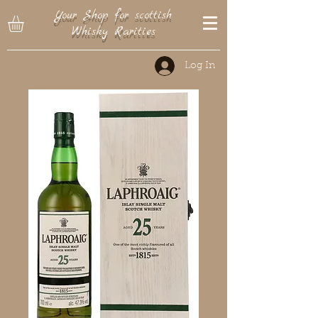
Your Shop for scottish
Whisky Rarities
Log In