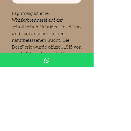
Laphroaig ist eine
Whiskybrennerei auf der
schottischen Hebriden-Insel Islay
und liegt an einer kleinen
naturbelassenen Bucht. Die
Destillerie wurde offiziell 1815 von
den Brüdern Donald & Alex
Johnston gegründet. Die
Gebäude der Brennerei stehen
unter Denkmalschutz. Laphroaig
befindet sich im Besitz des
japanisch-amerikanischen
Beam-Suntory-Konzerns.
Produktinformationen
Laphroaig
25
Tasting Notes
Distillery Bottling