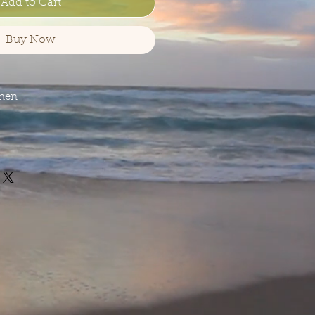
Add to Cart
Buy Now
onen
 herausragende 35 Jahre alte
am 1983 in der Linkwood-
gelegt und am 07. Juni 2019 von
für ihre Privatsammlung in
gshead
68
 American Hogshead mit der
r Reifung genutzt und in
% abgefüllt. Am Ende waren es
4,14 € * / 1 Liter) inkl. MwSt.
chen des begehrten Scotch-
y wird in einer atemberaubenden