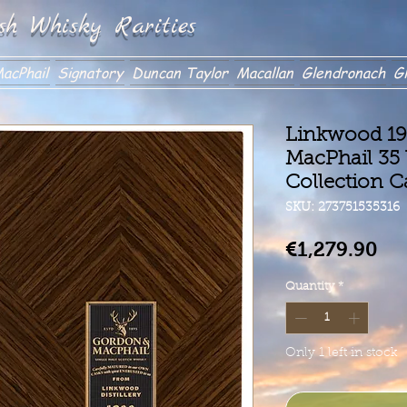
sh Whisky Rarities
acPhail
Signatory
Duncan Taylor
Macallan
Glendronach
Gl
Linkwood 19
MacPhail 35 
Collection C
SKU: 273751535316
Pri
€1,279.90
Quantity
*
Only 1 left in stock