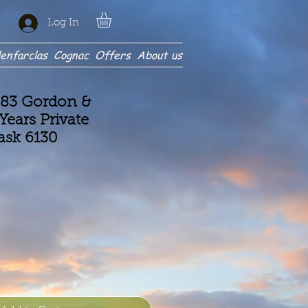
Log In
enfarclas
Cognac
Offers
About us
83 Gordon &
Years Private
ask 6130
ce