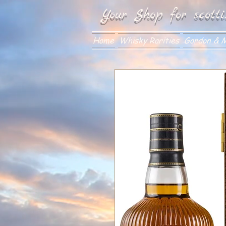
Your Shop for scotti
Home
Whisky Rarities
Gordon & M