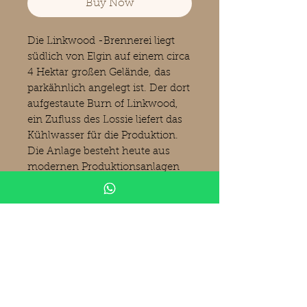
Buy Now
Die Linkwood -Brennerei liegt
südlich von Elgin auf einem circa
4 Hektar großen Gelände, das
parkähnlich angelegt ist. Der dort
aufgestaute Burn of Linkwood,
ein Zufluss des Lossie liefert das
Kühlwasser für die Produktion.
Die Anlage besteht heute aus
modernen Produktionsanlagen
und den alten Lagerhäusern. Die
Brennerei wurde vermutlich um
1825 von Peter Brown († 1869)
gegründet. Zwischen 1985 und
1990 war die alte Brennerei
(Linkwood A) geschlossen. 1992
wurde Linkwood dann an den
heutigen Eigentümer United