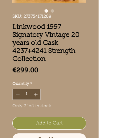
SKU: 273754171209
Linkwood 1997
Signatory Vintage 20
years old Cask
4237+4241 Strength
Collection
Price
€299.00
Quantity
*
Only 2 left in stock
Add to Cart