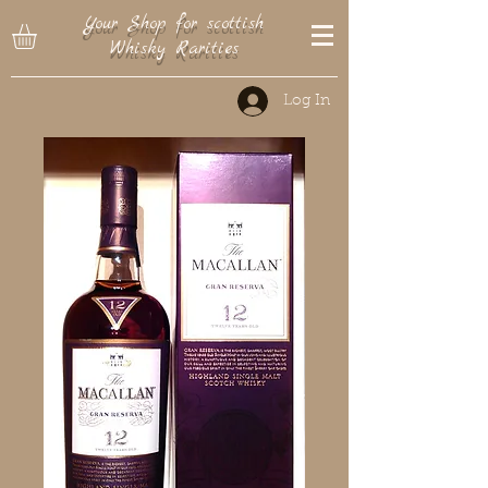
Your Shop for scottish
Whisky Rarities
Log In