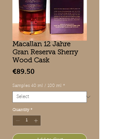
Macallan 12 Jahre
Gran Reserva Sherry
Wood Cask
Price
€89.50
Samples 40 ml / 100 ml
*
Quantity
*