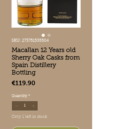
SKU: 273751535504
Macallan 12 Years old
Sherry Oak Casks from
Spain Distillery
Bottling
Price
€119.90
Quantity
*
Only 1 left in stock