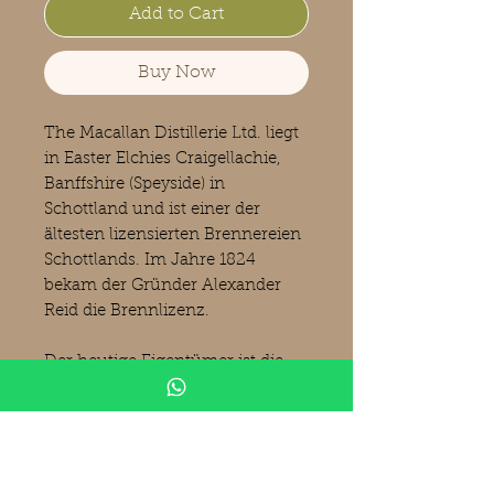
Add to Cart
Buy Now
The Macallan Distillerie Ltd. liegt
in Easter Elchies Craigellachie,
Banffshire (Speyside) in
Schottland und ist einer der
ältesten lizensierten Brennereien
Schottlands. Im Jahre 1824
bekam der Gründer Alexander
Reid die Brennlizenz.
Der heutige Eigentümer‎ ist die
Edrington Group. Kaum eine
andere Destillerie ist weltweit so
beliebt und bekannt wie "The
Macallan". Auf
Auktionsplattformen werden für