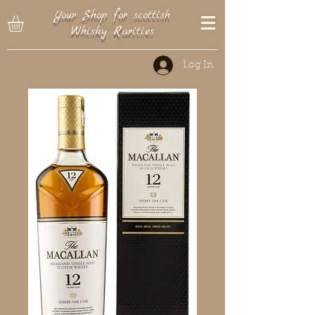
Your Shop for scottish
Whisky Rarities
Log In