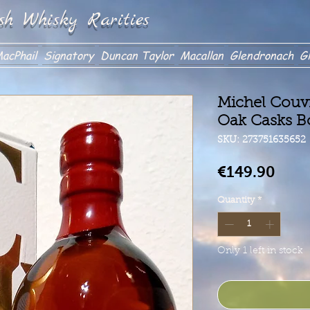
sh Whisky Rarities
acPhail
Signatory
Duncan Taylor
Macallan
Glendronach
Gl
Michel Couv
Oak Casks B
SKU: 273751635652
Pric
€149.90
Quantity
*
Only 1 left in stock