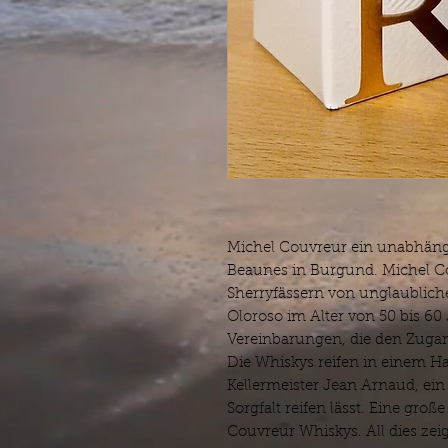
Michel Couvreur ein unabhängig
Beaunes in Burgund. Michel C
Sherryfässern von unglaubliche
Oloroso im Alter von 50 bis 60
Vereinbarungen, die den Zugan
Die Whiskys reifen in einem Ha
Kellermeister Jean Arnaud, ein
Sorgfalt reifen lässt. Eine groß
Couvreur Whiskys. All dies zeig