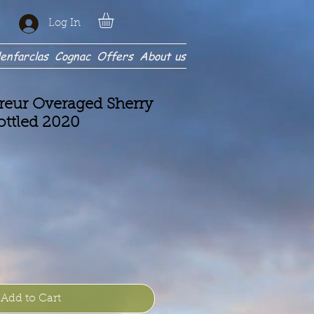
Log In
enfarclas
Cognac
Offers
About us
reur Overaged Sherry
ottled 2020
e
Add to Cart