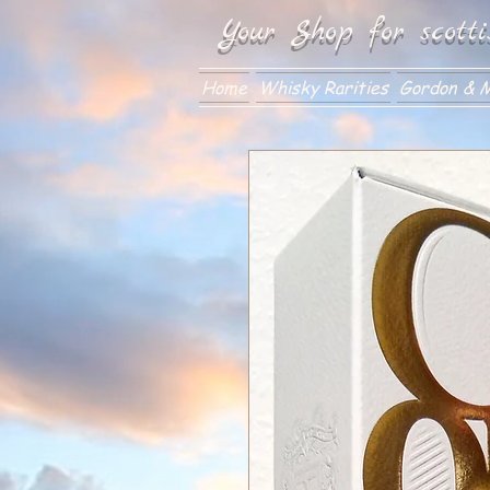
Your Shop for scotti
Home
Whisky Rarities
Gordon & M