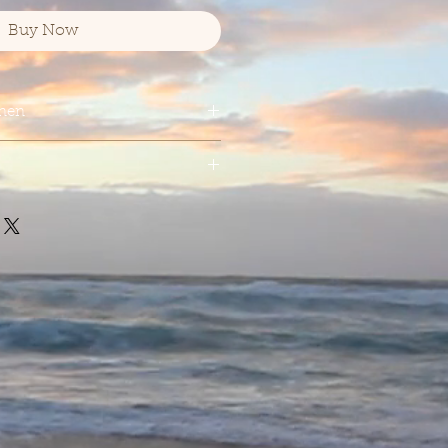
Buy Now
onen
Co
 Overaged Malt ist in unseren
nterschätzter Whisky. Laut dem
rden für den Malt
ischen 12 und 27 Jahre
14 € * / 1 Liter) inkl. MwSt.
ruchtiger,
trockener Sherry
rten Rauchnote, dabei intensiven
ine perfekte Kombination. Wer
lt einmal genieße dürfte, wird
inem Barfach haben wollen!