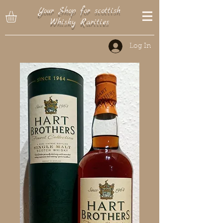
Your Shop for scottish
Whisky Rarities
Log In