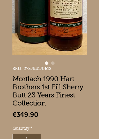
SKU: 273754170613
Mortlach 1990 Hart
Brothers 1st Fill Sherry
Butt 23 Years Finest
Collection
Price
€349.90
Quantity
*