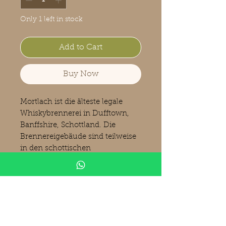
Only 1 left in stock
Add to Cart
Buy Now
Mortlach ist die älteste legale
Whiskybrennerei in Dufftown,
Banffshire, Schottland. Die
Brennereigebäude sind teilweise
in den schottischen
Denkmallisten. Gegründet wurde
die Brennerei 1823 durch James
Findlater, Donald Mackintosh
und Alexander Gordon. Der wohl
berühmteste Lehrling der Destille
war im Übrigen wohl William