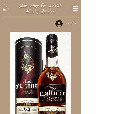
Your Shop for scottish
Whisky Rarities
Log In