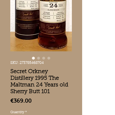
SKU: 273785468704
Secret Orkney
Distillery 1995 The
Maltman 24 Years old
Sherry Butt 101
Price
€369.00
Quantity
*