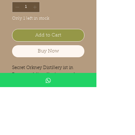
Only 1 left in stock
Add to Cart
Buy Now
Secret Orkney Distillery ist in
Bezug auf die stillgelegte und
einzige andere Brennerei von
Scapa nicht wirklich "secret".
Daher kann man mit Sicherheit
davon ausgehen, dass es sich
hier um eine Abfüllung von
Highland Park handelt.