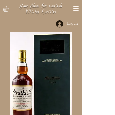
Your Shop for scottish
Whisky Rarities
Log In