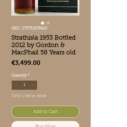
SKU: 273751535610
Strathisla 1953 Bottled
2012 by Gordon &
MacPhail 58 Years old
Price
€3,499.00
Quantity
*
Only 1 left in stock
Add to Cart
Buy Now