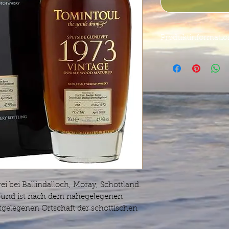
Produktinformati
Tomintoul
Vintage 
Distillery Bottling
Vintage 26.02.1973
Bottled 02.04.2023
50 Years old
Bourbon Barrel & O
Cask 261
Number of bottles 
42.9% / 0,7L
Inhalt:
0.7 Liter (18.
Zahlung nur per Üb
 bei Ballindalloch, Moray, Schottland.
*Lieferzeit 10-14 Ta
de und ist nach dem nahegelegenen
gelegenen Ortschaft der schottischen