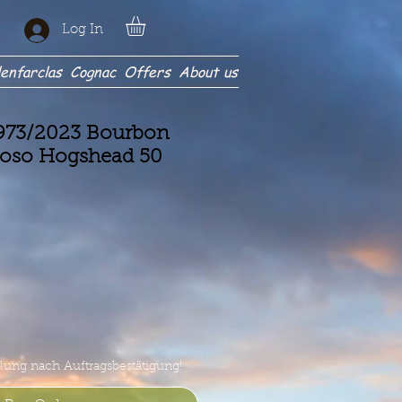
Log In
enfarclas
Cognac
Offers
About us
973/2023 Bourbon
oroso Hogshead 50
rice
ng nach Auftragsbestätigung!