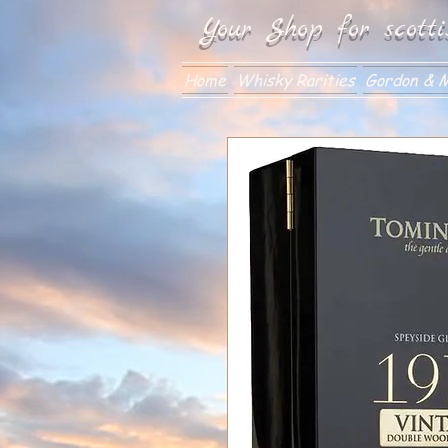
Your Shop for scotti
Home
Whisky Rarities
Gordon & M