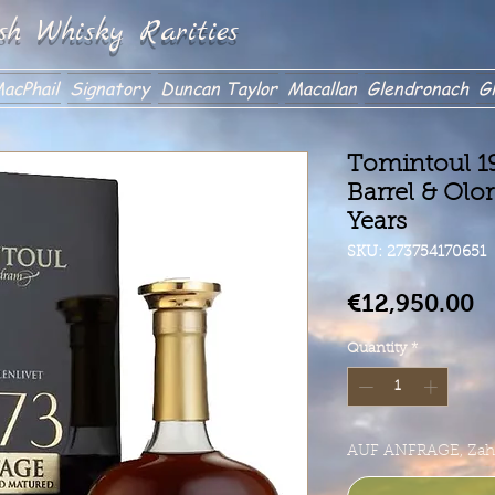
sh Whisky Rarities
acPhail
Signatory
Duncan Taylor
Macallan
Glendronach
Gl
Tomintoul 1
Barrel & Ol
Years
SKU: 273754170651
P
€12,950.00
Quantity
*
AUF ANFRAGE, Zahlu