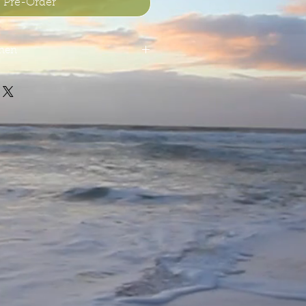
Pre-Order
onen
1973
loroso Hogshead
281
500€ * / 1 Liter) inkl. MwSt.
erweisung möglich.
ge